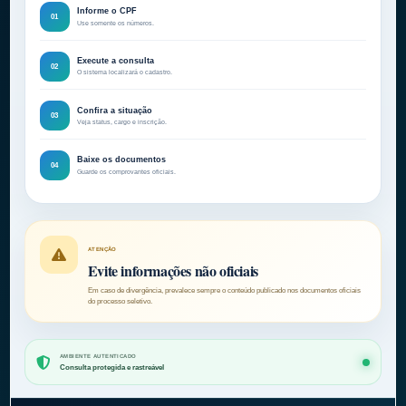
Informe o CPF
01
Use somente os números.
Execute a consulta
02
O sistema localizará o cadastro.
Confira a situação
03
Veja status, cargo e inscrição.
Baixe os documentos
04
Guarde os comprovantes oficiais.
ATENÇÃO
Evite informações não oficiais
Em caso de divergência, prevalece sempre o conteúdo publicado nos documentos oficiais
do processo seletivo.
AMBIENTE AUTENTICADO
Consulta protegida e rastreável