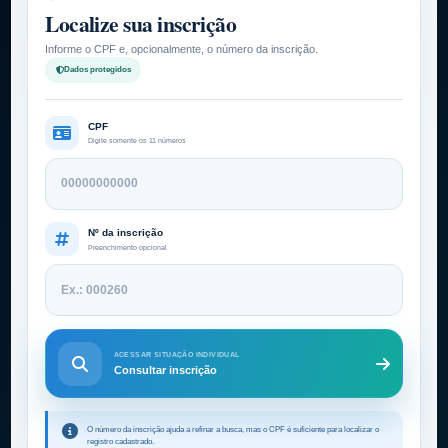
Localize sua inscrição
Informe o CPF e, opcionalmente, o número da inscrição.
Dados protegidos
CPF
Digite somente os 11 números
Nº da inscrição
Preenchimento opcional
ACESSAR SITUAÇÃO INDIVIDUAL
Consultar inscrição
O número da inscrição ajuda a refinar a busca, mas o CPF é suficiente para localizar o
registro cadastrado.