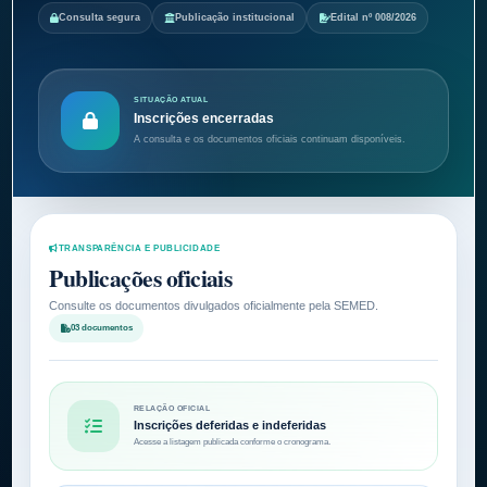
Consulta segura
Publicação institucional
Edital nº 008/2026
SITUAÇÃO ATUAL
Inscrições encerradas
A consulta e os documentos oficiais continuam disponíveis.
TRANSPARÊNCIA E PUBLICIDADE
Publicações oficiais
Consulte os documentos divulgados oficialmente pela SEMED.
03 documentos
RELAÇÃO OFICIAL
Inscrições deferidas e indeferidas
Acesse a listagem publicada conforme o cronograma.