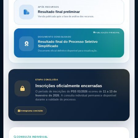
APÓS RECURSOS
Resultado final preliminar
Versão publicada após a fase de análise dos recursos.
PUBLICAÇÃO PRINCIPAL
DOCUMENTO CONSOLIDADO
Resultado final do Processo Seletivo
Simplificado
Documento oficial definitivo disponível para visualização.
ETAPA CONCLUÍDA
Inscrições oficialmente encerradas
O período de inscrições do
PSS 01/2026
ocorreu de
11 a 13 de
fevereiro de 2026
. A consulta individual permanece disponível
durante a validade do processo.
Cronograma concluído
CONSULTA INDIVIDUAL