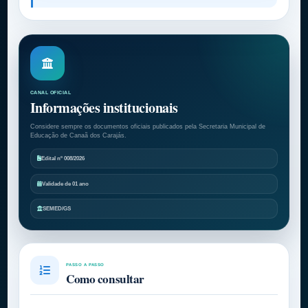
CANAL OFICIAL
Informações institucionais
Considere sempre os documentos oficiais publicados pela Secretaria Municipal de
Educação de Canaã dos Carajás.
Edital nº 008/2026
Validade de 01 ano
SEMED/GS
PASSO A PASSO
Como consultar